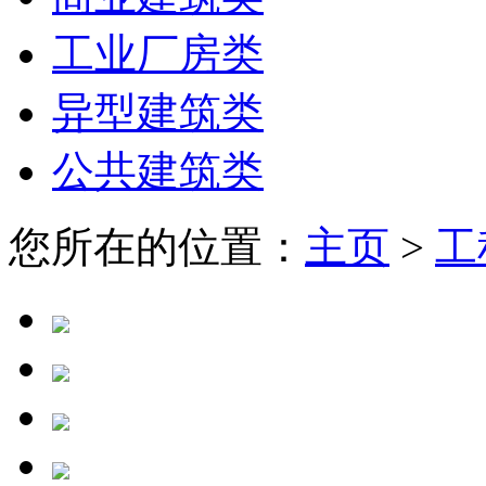
工业厂房类
异型建筑类
公共建筑类
您所在的位置：
主页
>
工