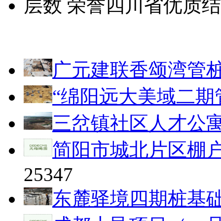
层数
荣誉
四川省优质结
广元建联香颂湾管
“绵阳远大美域二期
三岔镇社区人才公
简阳市城北片区棚户区
25
347
东麓驿境四期桩基