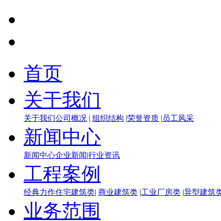
首页
关于我们
关于我们
公司概况
|
组织结构
|
荣誉资质
|
员工风采
新闻中心
新闻中心
企业新闻
|
行业资讯
工程案例
经典力作
住宅建筑类
|
商业建筑类
|
工业厂房类
|
异型建筑
业务范围